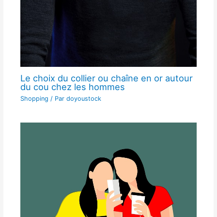
Le choix du collier ou chaîne en or autour
du cou chez les hommes
Shopping
/ Par
doyoustock