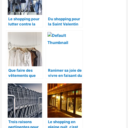
Le shopping pour
Du shopping pour
lutter contre la
la Saint Valentin
tristesse
Que faire des
Ranimer sa joie de
vêtements que
vivre en faisant du
l’on ne met plus ?
shopping
Trois raisons
Le shopping en
pertinentes pour
pleine nuit, c’est