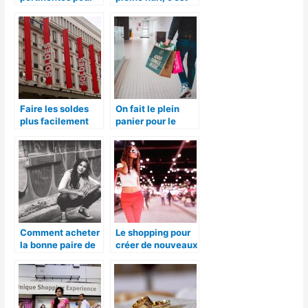
faire son shopping
possible à Paris
en ligne
Faire les soldes
On fait le plein
plus facilement
panier pour le
shopping des
malines
Comment acheter
Le shopping pour
la bonne paire de
créer de nouveaux
chaussure?
look, pourquoi
pas?!