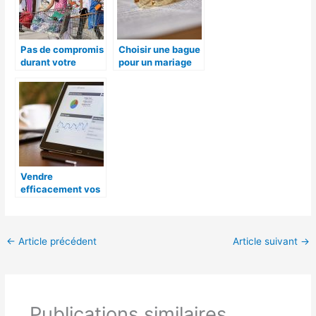
Pas de compromis
Choisir une bague
durant votre
pour un mariage
shopping, ça vous
limitera
Vendre
efficacement vos
produits sur
Google Shopping
←
Article précédent
Article suivant
→
Publications similaires