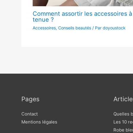
Comment assortir les accessoires à 
tenue ?
Accessoires
,
Conseils beautés
/ Par
doyoustock
Pages
Articl
Contact
Quelles b
Mentions légales
Les 10 re
Robe bleu