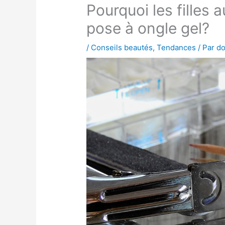
Pourquoi les filles a
pose à ongle gel?
/
Conseils beautés
,
Tendances
/ Par
do