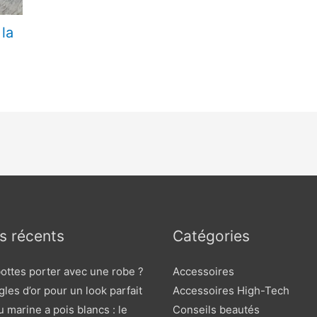
la
es récents
Catégories
ottes porter avec une robe ?
Accessoires
gles d’or pour un look parfait
Accessoires High-Tech
 marine a pois blancs : le
Conseils beautés