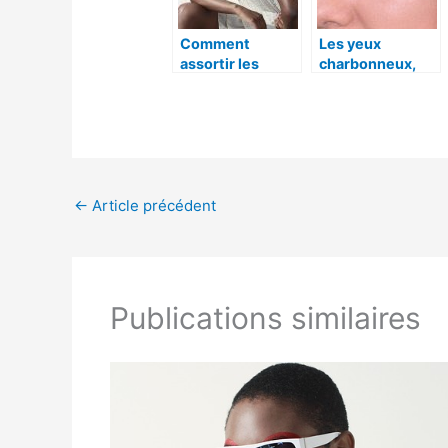
Comment
Les yeux
assortir les
charbonneux,
accessoires à la
pas fait pour
tenue ?
tous les looks.
←
Article précédent
Publications similaires