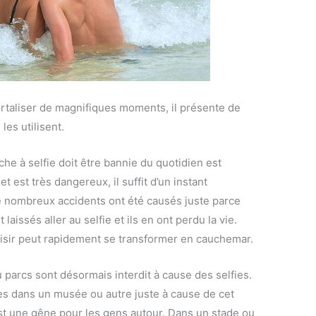
taliser de magnifiques moments, il présente de
es utilisent.
che à selfie doit être bannie du quotidien est
t est très dangereux, il suffit d’un instant
 De nombreux accidents ont été causés juste parce
aissés aller au selfie et ils en ont perdu la vie.
isir peut rapidement se transformer en cauchemar.
u parcs sont désormais interdit à cause des selfies.
ès dans un musée ou autre juste à cause de cet
e est une gêne pour les gens autour. Dans un stade ou