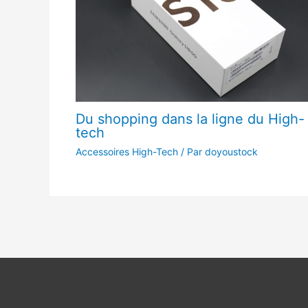
Du shopping dans la ligne du High-
tech
Accessoires High-Tech
/ Par
doyoustock