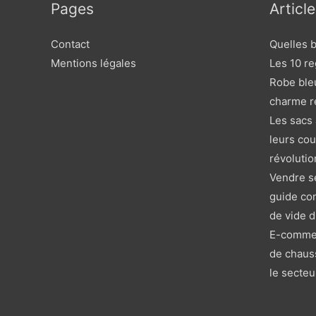
Pages
Articl
Contact
Quelles b
Mentions légales
Les 10 re
Robe bleu
charme r
Les sacs
leurs co
révoluti
Vendre se
guide co
de vide 
E-commerc
de chaus
le secteu