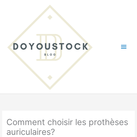
Aller
au
contenu
Men
princ
Comment choisir les prothèses
auriculaires?