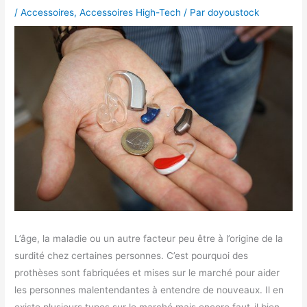
/
Accessoires
,
Accessoires High-Tech
/ Par
doyoustock
L’âge, la maladie ou un autre facteur peu être à l’origine de la
surdité chez certaines personnes. C’est pourquoi des
prothèses sont fabriquées et mises sur le marché pour aider
les personnes malentendantes à entendre de nouveaux. Il en
existe plusieurs types sur le marché mais encore faut-il bien