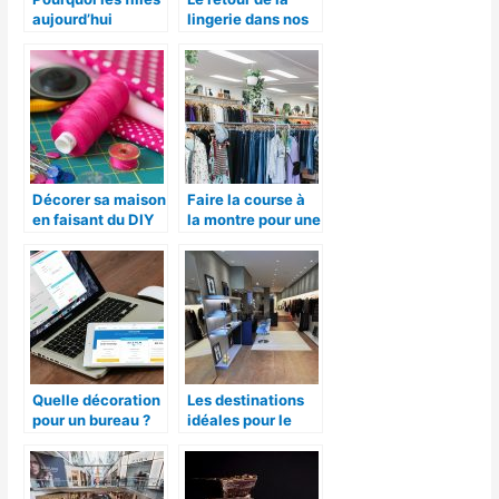
aujourd’hui
lingerie dans nos
raffolent pour la
dressings.
pose à ongle gel?
Décorer sa maison
Faire la course à
en faisant du DIY
la montre pour une
tendance
Quelle décoration
Les destinations
pour un bureau ?
idéales pour le
shopping