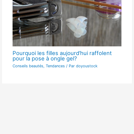
Pourquoi les filles aujourd’hui raffolent
pour la pose à ongle gel?
Conseils beautés
,
Tendances
/ Par
doyoustock