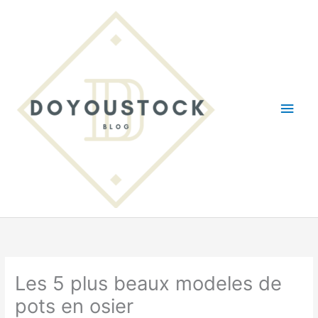
Aller
au
contenu
Men
princ
Les 5 plus beaux modeles de
pots en osier