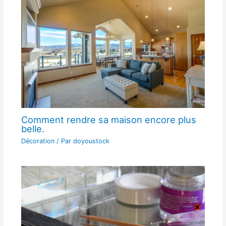
Comment rendre sa maison encore plus
belle.
Décoration
/ Par
doyoustock