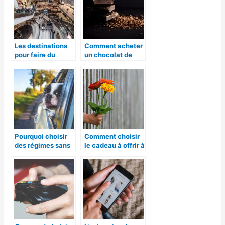
Les destinations
Comment acheter
pour faire du
un chocolat de
shopping
qualité ?
Pourquoi choisir
Comment choisir
des régimes sans
le cadeau à offrir à
céréales pour
un proche ?
chien ?