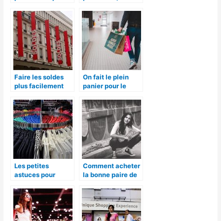
faire son shopping
possible à Paris
en ligne
Faire les soldes
On fait le plein
plus facilement
panier pour le
shopping des
malines
Les petites
Comment acheter
astuces pour
la bonne paire de
shopping de luxe
chaussure?
qui vous aideront