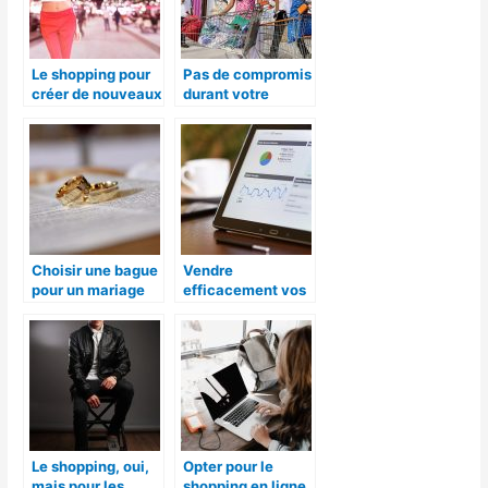
Le shopping pour
Pas de compromis
créer de nouveaux
durant votre
look, pourquoi
shopping, ça vous
pas?!
limitera
Choisir une bague
Vendre
pour un mariage
efficacement vos
produits sur
Google Shopping
Le shopping, oui,
Opter pour le
mais pour les
shopping en ligne