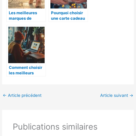
Les meilleures
Pourquoi choisir
marques de
une carte cadeau
chaussures de
?
luxe italiennes
Comment choisir
les meilleurs
produits
d’occasion sur un
site de vente en
ligne
←
Article précédent
Article suivant
→
Publications similaires