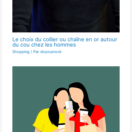
Le choix du collier ou chaîne en or autour
du cou chez les hommes
Shopping
/ Par
doyoustock