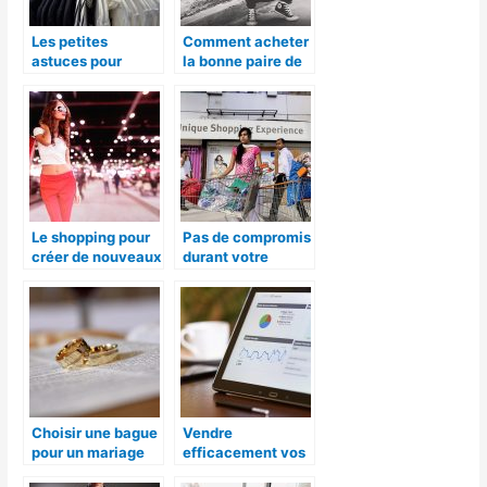
Les petites
Comment acheter
astuces pour
la bonne paire de
shopping de luxe
chaussure?
qui vous aideront
Le shopping pour
Pas de compromis
créer de nouveaux
durant votre
look, pourquoi
shopping, ça vous
pas?!
limitera
Choisir une bague
Vendre
pour un mariage
efficacement vos
produits sur