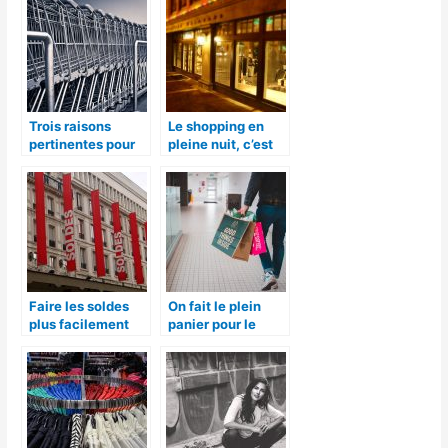
Trois raisons
Le shopping en
pertinentes pour
pleine nuit, c’est
faire son shopping
possible à Paris
en ligne
Faire les soldes
On fait le plein
plus facilement
panier pour le
shopping des
malines