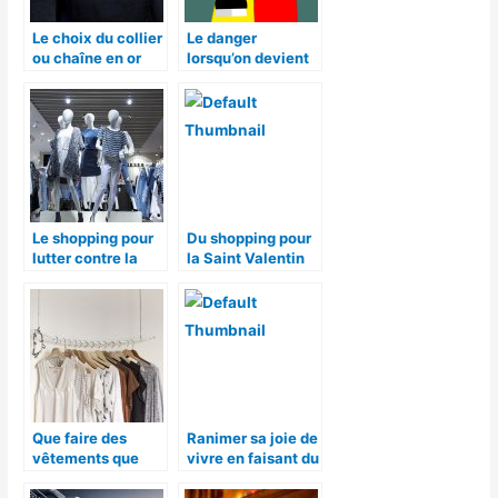
Le choix du collier
Le danger
ou chaîne en or
lorsqu’on devient
autour du cou
accro aux soldes!
chez les hommes
Le shopping pour
Du shopping pour
lutter contre la
la Saint Valentin
tristesse
Que faire des
Ranimer sa joie de
vêtements que
vivre en faisant du
l’on ne met plus ?
shopping